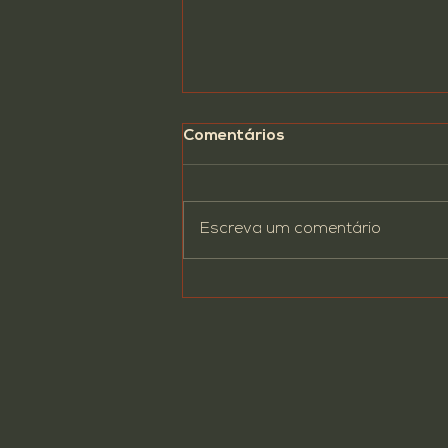
Comentários
Escreva um comentário
As 10 Perguntas Mais
Frequentes (e as
Respostas Sinceras) sobre
a Franquia 4Beer