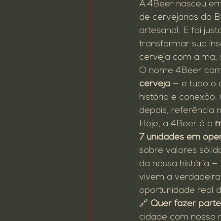
A 4Beer nasceu em
de cervejarias do B
artesanal. E foi j
transformar sua in
cerveja com alma, 
O nome 4Beer carr
cerveja
 — e tudo o 
história e conexão
depois, referência 
Hoje, a 4Beer é a 
m
7 unidades em ope
sobre valores sóli
da nossa história —
vivem a verdadeira
oportunidade real 
🔗 
Quer fazer parte
cidade com nosso m