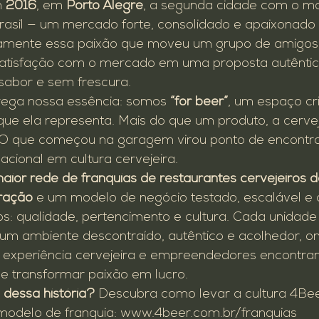
 
2016
, em 
Porto Alegre
, a segunda cidade com o m
rasil — um mercado forte, consolidado e apaixonado 
ustamente essa paixão que moveu um grupo de amigos
satisfação com o mercado em uma proposta autêntica
sabor e sem frescura.
ega nossa essência: somos 
“for beer”
, um espaço cr
que ela representa. Mais do que um produto, a cerveja
. O que começou na garagem virou ponto de encontro 
nacional em cultura cervejeira.
aior rede de franquias de restaurantes cervejeiros d
ração
 e um modelo de negócio testado, escalável e 
dos: qualidade, pertencimento e cultura. Cada unidad
 um ambiente descontraído, autêntico e acolhedor, on
 experiência cervejeira e empreendedores encontr
de transformar paixão em lucro.
 dessa história?
 Descubra como levar a cultura 4Bee
odelo de franquia: 
www.4beer.com.br/franquias