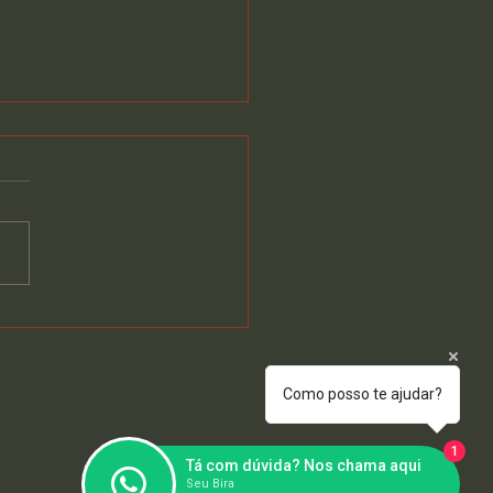
quia 4Beer:
alhamos o
stimento de R$ 129 mil
Que Está Incluso
Como posso te ajudar?
1
Tá com dúvida? Nos chama aqui
Seu Bira