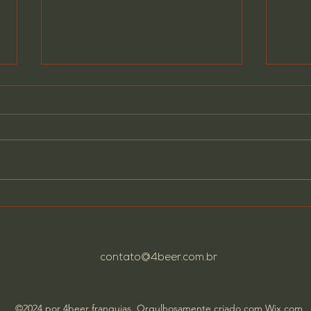
O Caminho até o Seu
Fran
4Beer: O Passo a Passo do
Det
Processo de Aprovação da
Inve
Franquia
e o 
contato@4beer.com.br
©2024 por 4beer franquias. Orgulhosamente criado com Wix.com