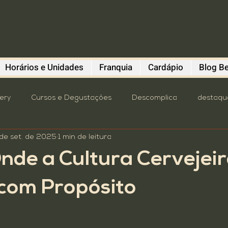
Horários e Unidades
Franquia
Cardápio
Blog Be
lery
Cursos e Degustações
Descomplica
destaqu
de set. de 2025
1 min de leitura
astronomia
oktoberfest
Pavilhão Beba Cultura
P
nde a Cultura Cervejeir
mit
Turismo
4º distrito
brewstillery
Cursos e
com Propósito
Dicas do Polvo
Diefen Bros
Evento
Franquia