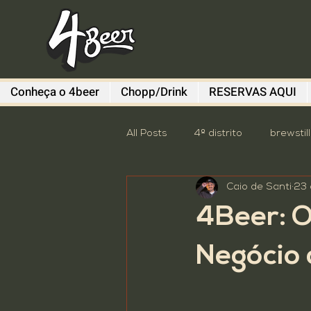
Conheça o 4beer
Chopp/Drink
RESERVAS AQUI
All Posts
4º distrito
brewstil
Caio de Santi
23 
Diefen Bros
Evento
G
4Beer: O
Sem categoria
South Sum
Negócio 
Descomplica
destaque