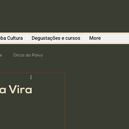
ba Cultura
Degustações e cursos
More
e
Dicas do Polvo
romoção
revitalização
a Vira
 Degustações
Gastronomia