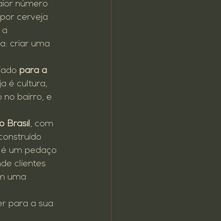
aior número 
por cerveja 
 a 
: criar uma 
iado 
para a 
 é cultura, 
no bairro, e 
o Brasil
, com 
construído 
e é um pedaço 
de clientes 
am uma 
r para a sua 