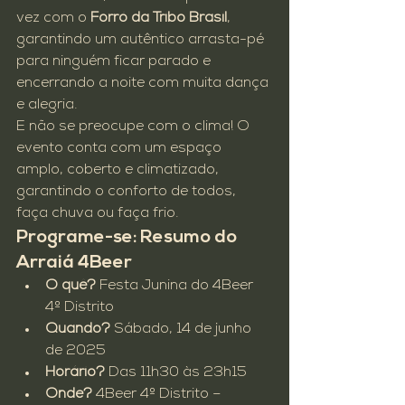
vez com o 
Forró da Tribo Brasil
, 
garantindo um autêntico arrasta-pé 
para ninguém ficar parado e 
encerrando a noite com muita dança 
e alegria.
E não se preocupe com o clima! O 
evento conta com um espaço 
amplo, coberto e climatizado, 
garantindo o conforto de todos, 
faça chuva ou faça frio.
Programe-se: Resumo do 
Arraiá 4Beer
O quê?
 Festa Junina do 4Beer 
4º Distrito
Quando?
 Sábado, 14 de junho 
de 2025
Horário?
 Das 11h30 às 23h15
Onde?
 4Beer 4º Distrito – 