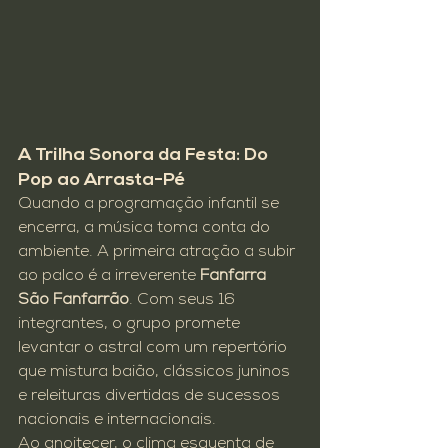
A Trilha Sonora da Festa: Do 
Pop ao Arrasta-Pé
Quando a programação infantil se 
encerra, a música toma conta do 
ambiente. A primeira atração a subir 
ao palco é a irreverente 
Fanfarra 
São Fanfarrão
. Com seus 16 
integrantes, o grupo promete 
levantar o astral com um repertório 
que mistura baião, clássicos juninos 
e releituras divertidas de sucessos 
nacionais e internacionais.
Ao anoitecer, o clima esquenta de 