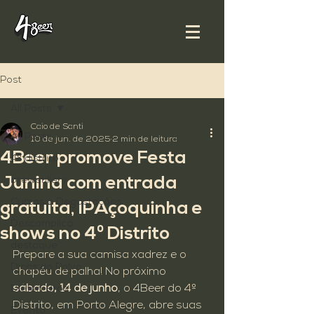
Post
All Posts
Caio de Santi
All Posts
10 de jun. de 2025
2 min de leitura
4Beer promove Festa
4º distrito
Junina com entrada
brewstillery
Cursos e Degustações
gratuita, IPAçoquinha e
Descomplica
shows no 4º Distrito
destaque
Prepare a sua camisa xadrez e o 
Dicas do Polvo
chapéu de palha! No próximo 
sábado, 14 de junho
, o 4Beer do 4º 
Diefen Bros
Distrito, em Porto Alegre, abre suas 
Evento