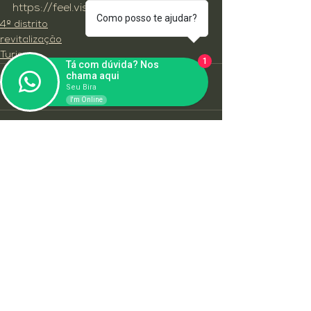
https://feel.visitbrasil.com/
Como posso te ajudar?
4º distrito
revitalização
Turismo
1
Tá com dúvida? Nos
chama aqui
Seu Bira
I'm Online
Ver tudo
Posts recentes