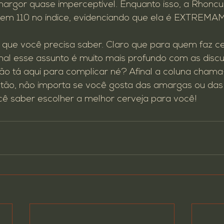
margor quase imperceptível. Enquanto isso, a Rhonc
tem 110 no índice, evidenciando que ela é EXTREM
que você precisa saber. Claro que para quem faz cer
onal esse assunto é muito mais profundo com as disc
ão tá aqui para complicar né? Afinal a coluna chama
o, não importa se você gosta das amargas ou das
cê saber escolher a melhor cerveja para você!