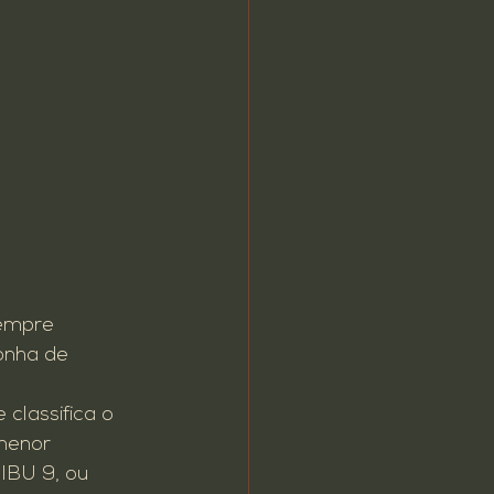
sempre 
onha de 
 classifica o 
menor 
IBU 9, ou 