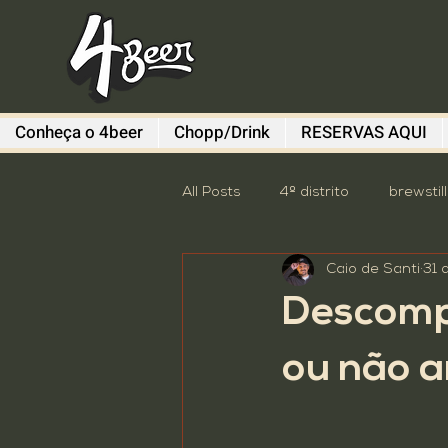
Conheça o 4beer
Chopp/Drink
RESERVAS AQUI
All Posts
4º distrito
brewstil
Caio de Santi
31 
Diefen Bros
Evento
G
Descomp
Sem categoria
South Sum
ou não 
Descomplica
destaque