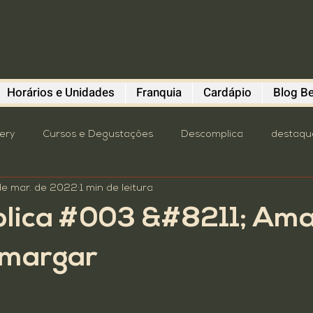
Horários e Unidades
Franquia
Cardápio
Blog Be
lery
Cursos e Degustações
Descomplica
destaqu
de mar. de 2022
1 min de leitura
astronomia
oktoberfest
Pavilhão Beba Cultura
P
lica #003 &#8211; Am
mit
Turismo
4º distrito
brewstillery
Cursos e
amargar
Dicas do Polvo
Diefen Bros
Evento
Franquia