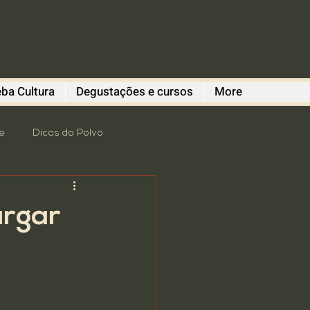
ba Cultura
Degustações e cursos
More
e
Dicas do Polvo
romoção
revitalização
argar
 Degustações
Gastronomia