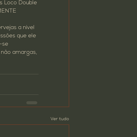
us Loco Double 
AMENTE 
vejas a nível 
ussões que ele 
-se 
 não amargas, 
Ver tudo