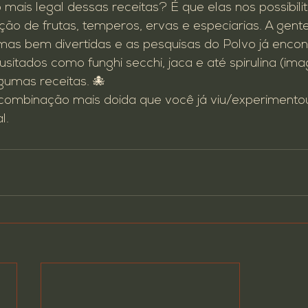
mais legal dessas receitas? É que elas nos possibil
o de frutas, temperos, ervas e especiarias. A gente 
as bem divertidas e as pesquisas do Polvo já enco
usitados como funghi secchi, jaca e até spirulina (im
gumas receitas. 🐙
 combinação mais doida que você já viu/experiment
l.