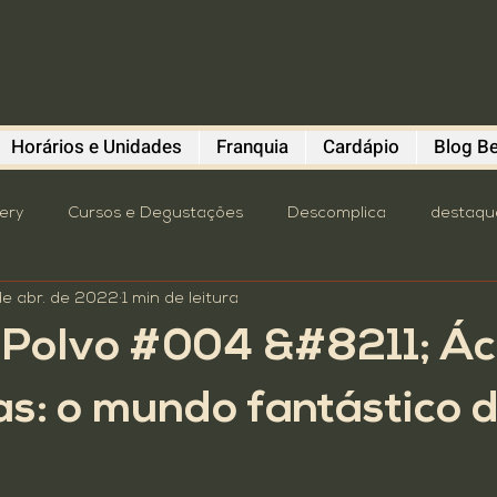
Horários e Unidades
Franquia
Cardápio
Blog Be
lery
Cursos e Degustações
Descomplica
destaqu
de abr. de 2022
1 min de leitura
astronomia
oktoberfest
Pavilhão Beba Cultura
P
 Polvo #004 &#8211; Ác
mit
Turismo
4º distrito
brewstillery
Cursos e
s: o mundo fantástico 
Dicas do Polvo
Diefen Bros
Evento
Franquia