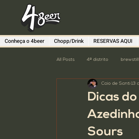
Conheça o 4beer
Chopp/Drink
RESERVAS AQUI
All Posts
4º distrito
brewstil
Caio de Santi
13 
Diefen Bros
Evento
G
Dicas do
Sem categoria
South Sum
Azedinha
Sours
Descomplica
destaque