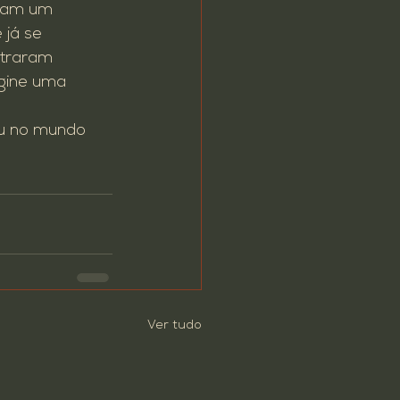
itam um 
já se 
ntraram 
agine uma 
ou no mundo 
Ver tudo