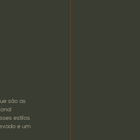
ue são as 
onal 
ses estilos 
levado e um 