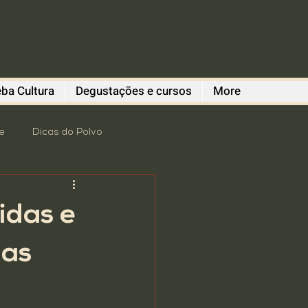
ba Cultura
Degustações e cursos
More
e
Dicas do Polvo
romoção
revitalização
idas e
 Degustações
das
Gastronomia