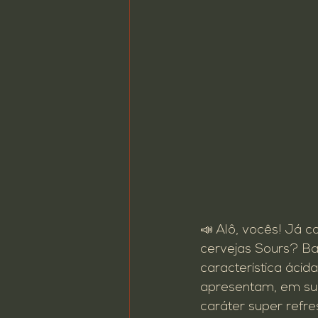
📣 Alô, vocês! Já
cervejas Sours? Ba
característica ácid
apresentam, em sua
caráter super refre