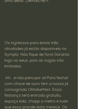
uma delas. Demais né?!
Os ingressos para estas três 
atividades já estão disponíveis no 
Sympla
. Não fique de fora! Garanta 
logo os seus, pois as vagas são 
limitadas.

 Ah… e não pára por aí! Para fechar 
com chave de ouro tem a nossa já 
consagrada Oktoberfest. Essa 
festança terá entrada gratuita, 
espaço kids, chopp a metro e tudo 
que essa grande data merece. Os 