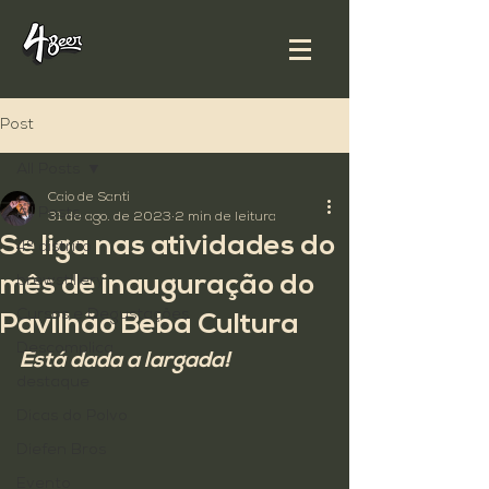
Post
All Posts
Caio de Santi
All Posts
31 de ago. de 2023
2 min de leitura
Se liga nas atividades do
4º distrito
mês de inauguração do
brewstillery
Cursos e Degustações
Pavilhão Beba Cultura
Descomplica
Está dada a largada!
destaque
Dicas do Polvo
Diefen Bros
Evento