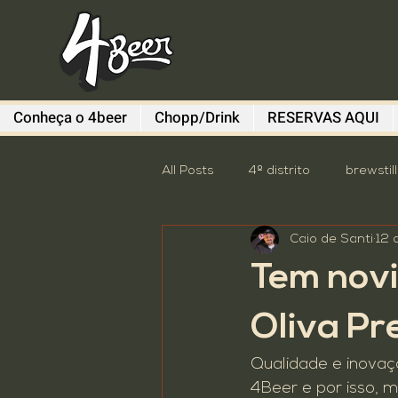
Conheça o 4beer
Chopp/Drink
RESERVAS AQUI
All Posts
4º distrito
brewstil
Caio de Santi
12 
Diefen Bros
Evento
G
Tem novi
Sem categoria
South Sum
Oliva P
Qualidade e inovaç
Descomplica
destaque
4Beer e por isso, 