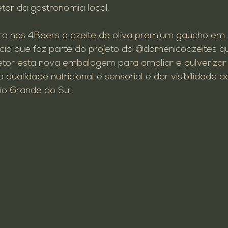
etor da gastronomia local.

Cultura
Promoção
revitalização
a nos 4Beers o azeite de oliva premium gaúcho em 
ia que faz parte do projeto da 
@domenicoazeites
 q
tor esta nova embalagem para ampliar e pulverizar
 qualidade nutricional e sensorial e dar visibilidade 
Rio Grande do Sul.