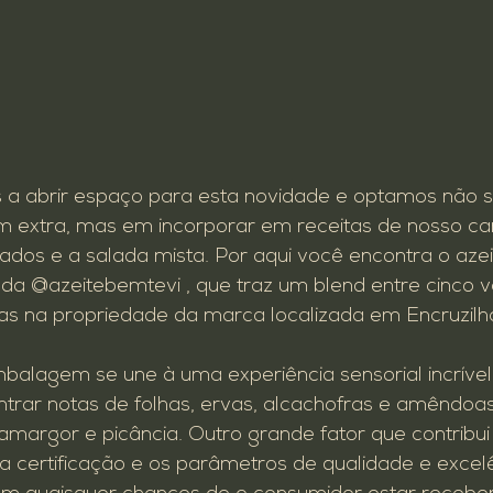
 a abrir espaço para esta novidade e optamos não 
 extra, mas em incorporar em receitas de nosso c
dos e a salada mista. Por aqui você encontra o azeit
 da 
@azeitebemtevi
 , que traz um blend entre cinco 
as na propriedade da marca localizada em Encruzilha
mbalagem se une à uma experiência sensorial incrível
ntrar notas de folhas, ervas, alcachofras e amêndo
 amargor e picância. Outro grande fator que contribu
a certificação e os parâmetros de qualidade e excel