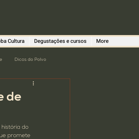
ba Cultura
Degustações e cursos
More
e
Dicas do Polvo
romoção
revitalização
e de
 Degustações
istória do 
Gastronomia
que promete 