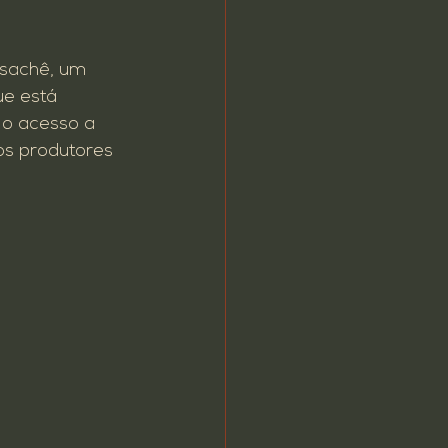
sachê, um 
ue está 
 o acesso a 
aos produtores 