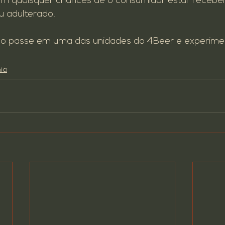
am quaisquer chances de o consumidor estar recebe
 adulterado.

ão passe em uma das unidades do 4Beer e experimen
ia