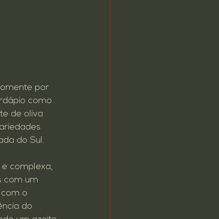
somente por 
ardápio como 
e de oliva 
variedades 
da do Sul.

 e complexa, 
as com um 
i com o 
ência do 