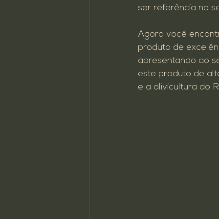
ser referência no s
oktoberfest
Pavilhão Beba 
Agora você encontr
produto de excelênc
apresentando ao se
este produto de alta
e a olivicultura do 