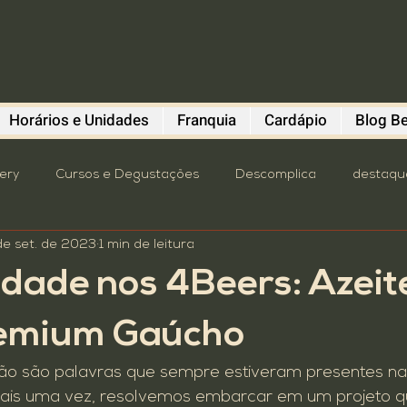
Horários e Unidades
Franquia
Cardápio
Blog Be
lery
Cursos e Degustações
Descomplica
destaqu
de set. de 2023
1 min de leitura
astronomia
oktoberfest
Pavilhão Beba Cultura
P
dade nos 4Beers: Azeit
mit
Turismo
4º distrito
brewstillery
Cursos e
remium Gaúcho
ão são palavras que sempre estiveram presentes na h
Dicas do Polvo
Diefen Bros
Evento
Franquia
mais uma vez, resolvemos embarcar em um projeto 