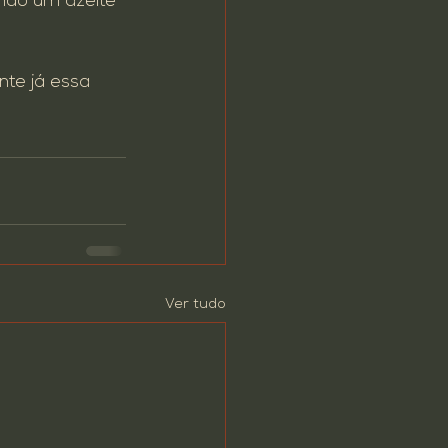
ndo um azeite 
te já essa 
Ver tudo