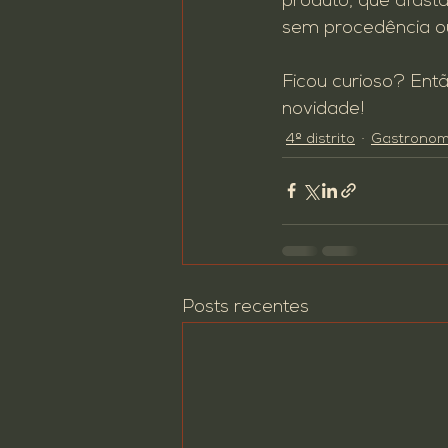
produto, que afast
sem procedência ou
Ficou curioso? Ent
novidade!
4º distrito
Gastronom
Posts recentes