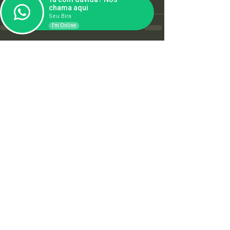
chama aqui
Seu Bira
I'm Online
Ver tudo
Posts recentes