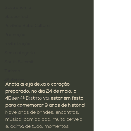
Gastronomia
oktoberfest
Pavilhão Beba Cultura
Promoção
revitalização
Sem categoria
South Summit
Turismo
4º distrito
Anota aí e já deixa o coração 
brewstillery
preparado: no dia 24 de maio, o 
4Beer 4º Distrito vai estar em festa 
Cursos e Degustações
para comemorar 9 anos de história!
Descomplica
Nove anos de brindes, encontros, 
destaque
música, comida boa, muita cerveja 
Dicas do Polvo
e, acima de tudo, momentos 