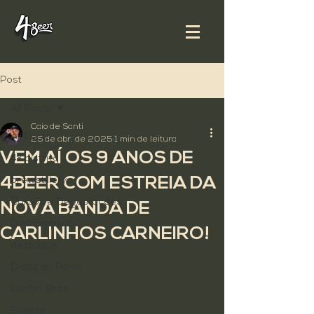
Post
All Posts
Caio de Santi
All Posts
25 de abr. de 2025
1 min de leitura
VEM AÍ OS 9 ANOS DE
4º distrito
4BEER COM ESTREIA DA
brewstillery
Cursos e Degustações
NOVA BANDA DE
Descomplica
CARLINHOS CARNEIRO!
destaque
Dicas do Polvo
Diefen Bros
Evento