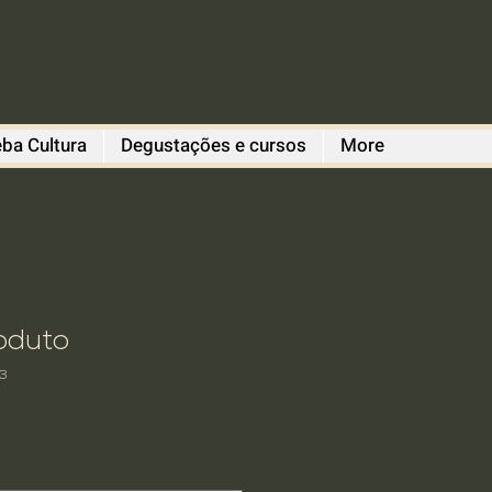
ba Cultura
Degustações e cursos
More
oduto
3