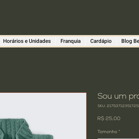
Horários e Unidades
Franquia
Cardápio
Blog Be
Sou um pr
SKU: 21753712351725
Preço
R$ 25,00
Tamanho
*