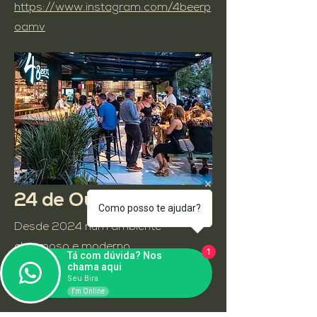
https://www.instagram.com/4beerp
oamv
24 de Outubro
Como posso te ajudar?
Desde 2024 num ambiente
charmoso e moderno.
1
Tá com dúvida? Nos
chama aqui
Seu Bira
Terça à
Domingo
das 11:30 às 23:15
I'm Online