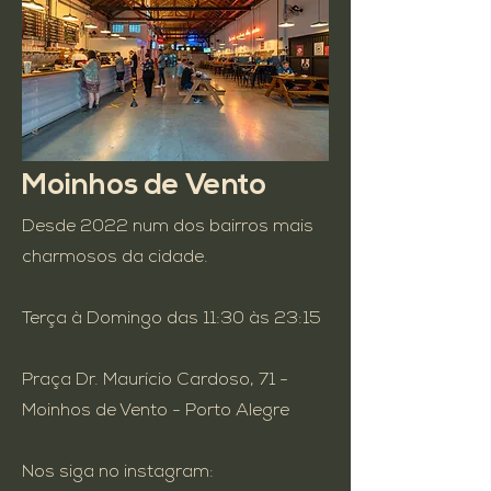
Moinhos de Vento
Desde 2022 num dos bairros mais
charmosos da cidade.
Terça à
Domingo
das 11:30 às 23:15​
Praça Dr. Maurício Cardoso, 71 -
Moinhos de Vento - Porto Alegre
Nos siga no instagram: