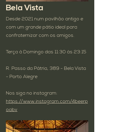
Bela Vista
Desde 2021 num pavilhão antigo e
com um grande pátio ideal para
confraternizar com os amigos.
Terça à
Domingo
das 11:30 às 23:15​
R. Passo da Pátria, 389 - Bela Vista
- Porto Alegre
Nos siga no instagram:
https://www.instagram.com/4beerp
oabv