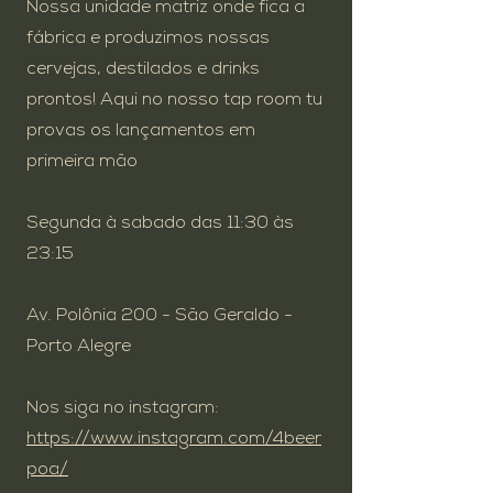
Nossa unidade matriz onde fica a
fábrica e produzimos nossas
cervejas, destilados e drinks
prontos! Aqui no nosso tap room tu
provas os lançamentos em
primeira mão
Segunda à sabado das 11:30 às
23:15​
Av. Polônia 200 - São Geraldo -
Porto Alegre
Nos siga no instagram:
https://www.instagram.com/4beer
poa/