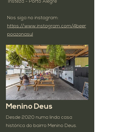
Tristeza - Porto Alegre
Nos siga no instagram:
https://www.instagram.com/4beer
poazonasul
Menino Deus
Desde 2020 numa linda casa
histórica do bairro Menino Deus.