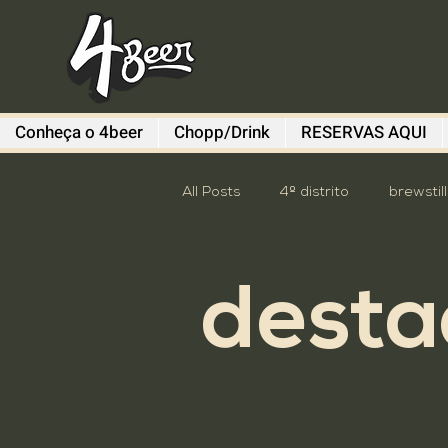
Conheça o 4beer
Chopp/Drink
RESERVAS AQUI
All Posts
4º distrito
brewstil
Diefen Bros
Evento
G
dest
Sem categoria
South Sum
Descomplica
destaque