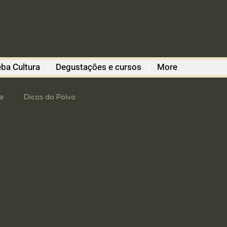
ba Cultura
Degustações e cursos
More
e
Dicas do Polvo
romoção
revitalização
 Degustações
Gastronomia