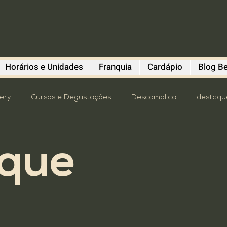
Horários e Unidades
Franquia
Cardápio
Blog Be
lery
Cursos e Degustações
Descomplica
destaqu
astronomia
oktoberfest
Pavilhão Beba Cultura
P
aque
mit
Turismo
4º distrito
brewstillery
Cursos e
Dicas do Polvo
Diefen Bros
Evento
Franquia