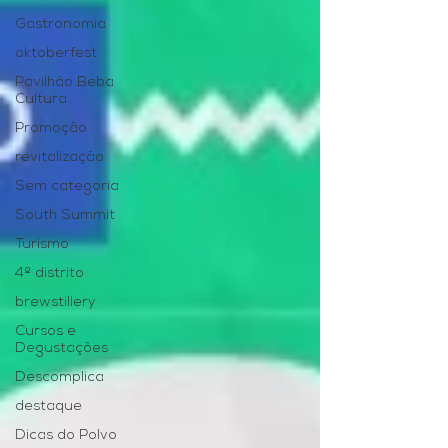
Gastronomia
oktoberfest
Pavilhão Beba
Cultura
Promoção
revitalização
Sem categoria
South Summit
Turismo
4º distrito
brewstillery
Cursos e
Degustações
Descomplica
destaque
Dicas do Polvo