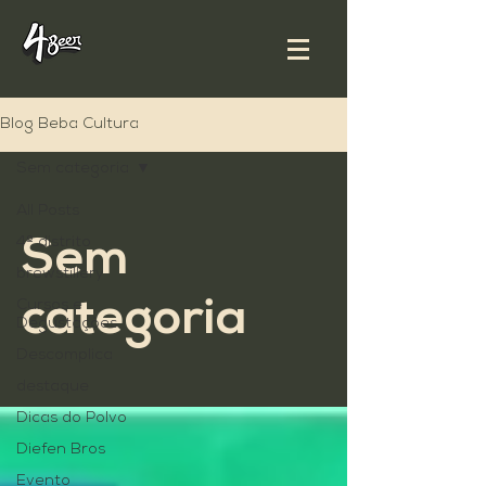
Blog Beba Cultura
Sem categoria
All Posts
4º distrito
Sem
brewstillery
categoria
Cursos e
Degustações
Descomplica
destaque
Dicas do Polvo
Diefen Bros
Evento