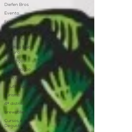
Diefen Bros
Evento
Franquia
Gastronomia
oktoberfest
Pavilhão Beba
Cultura
Promoção
revitalização
Sem categoria
South Summit
Turismo
4º distrito
brewstillery
Cursos e
Degustações