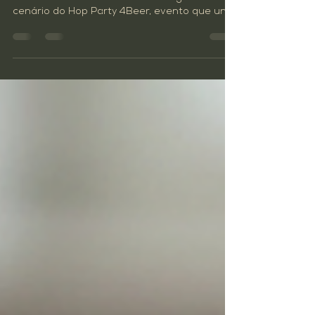
lupulados no 4º Distrito
<p>No dia 23 de agosto, das 11h30 às 23h30, o
bairro São Geraldo, em Porto Alegre, será
cenário do Hop Party 4Beer, evento que une
cultura cervejeira e nostalgia musical.
Realizada na unidade do 4º Distrito, onde se
localiza também a fábrica do 4Beer, a festa
propõe um encontro entre os estilos
lupulados — como IPAs, APAs, Session IPAs e
Double IPAs — e os sucessos musicais que
marcaram os anos 1980 e 1990. <a
href="https://bebacultura.com.br/2025/07/2
8/festa-retro-celebra-cu