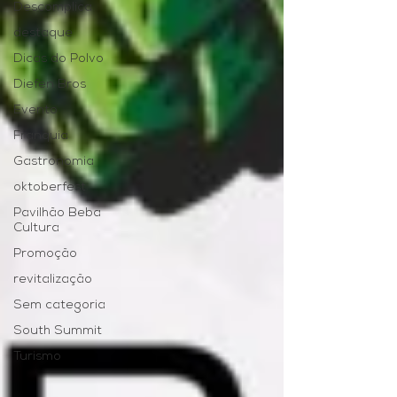
Descomplica
destaque
Dicas do Polvo
Diefen Bros
Evento
Franquia
Gastronomia
oktoberfest
Pavilhão Beba
Cultura
Promoção
revitalização
Sem categoria
South Summit
Turismo