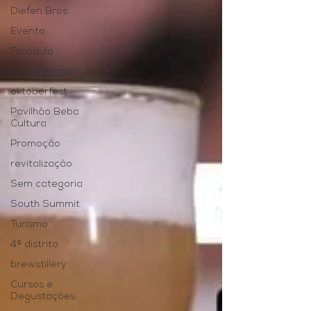
Diefen Bros
Evento
Franquia
Gastronomia
oktoberfest
Pavilhão Beba
Cultura
Promoção
revitalização
Sem categoria
South Summit
Turismo
4º distrito
brewstillery
Cursos e
Degustações