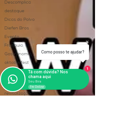
Descomplica
destaque
Dicas do Polvo
Diefen Bros
Evento
Franquia
Como posso te ajudar?
Gastronomia
oktoberfest
1
Pavilhão Beba
Tá com dúvida? Nos
chama aqui
Cultura
Seu Bira
Promoção
I'm Online
revitalização
Sem categoria
South Summit
Turismo