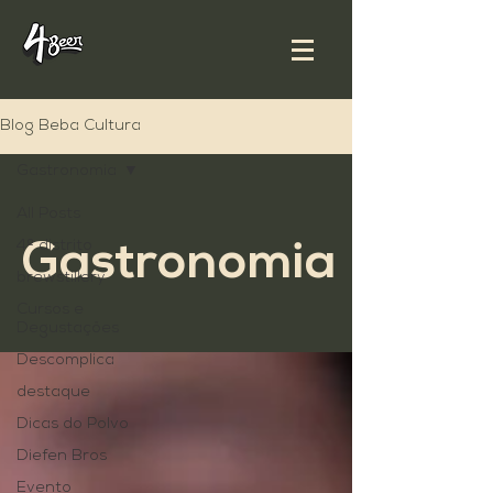
Blog Beba Cultura
Gastronomia
All Posts
4º distrito
Gastronomia
brewstillery
Cursos e
Degustações
Descomplica
destaque
Dicas do Polvo
Diefen Bros
Evento