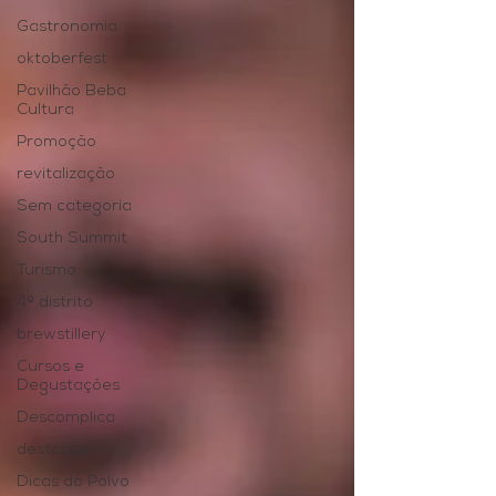
Gastronomia
oktoberfest
Pavilhão Beba
Cultura
Promoção
revitalização
Sem categoria
South Summit
Turismo
4º distrito
brewstillery
Cursos e
Degustações
Descomplica
destaque
Dicas do Polvo