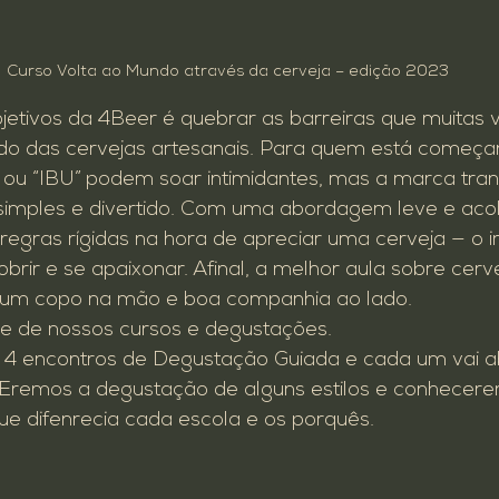
Curso Volta ao Mundo através da cerveja – edição 2023
etivos da 4Beer é quebrar as barreiras que muitas 
o das cervejas artesanais. Para quem está começa
 ou “IBU” podem soar intimidantes, mas a marca tra
simples e divertido. Com uma abordagem leve e acol
regras rígidas na hora de apreciar uma cerveja — o i
brir e se apaixonar. Afinal, a melhor aula sobre cerv
um copo na mão e boa companhia ao lado.
pe de nossos cursos e degustações. 
 4 encontros de Degustação Guiada e cada um vai 
 TEremos a degustação de alguns estilos e conhecer
e difenrecia cada escola e os porquês.