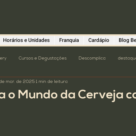
Horários e Unidades
Franquia
Cardápio
Blog Be
lery
Cursos e Degustações
Descomplica
destaqu
de mar. de 2025
1 min de leitura
astronomia
oktoberfest
Pavilhão Beba Cultura
P
a o Mundo da Cerveja 
mit
Turismo
4º distrito
brewstillery
Cursos e
Dicas do Polvo
Diefen Bros
Evento
Franquia