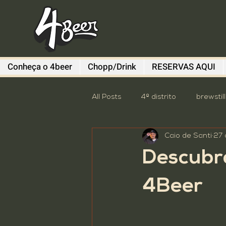
Conheça o 4beer
Chopp/Drink
RESERVAS AQUI
All Posts
4º distrito
brewstil
Caio de Santi
27 
Diefen Bros
Evento
G
Descubr
Sem categoria
South Sum
4Beer
Descomplica
destaque