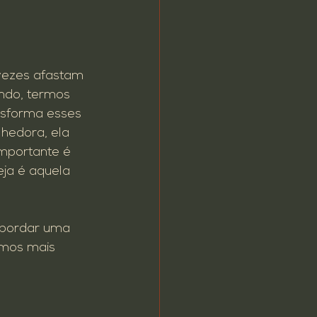
vezes afastam 
ndo, termos 
nsforma esses 
hedora, ela 
mportante é 
eja é aquela 
abordar uma 
emos mais 