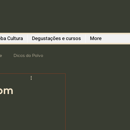
ba Cultura
Degustações e cursos
More
e
Dicas do Polvo
romoção
revitalização
com
 Degustações
Gastronomia