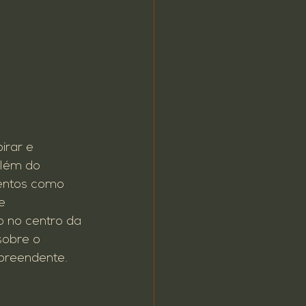
irar e 
além do 
entos como 
e 
 no centro da 
sobre o 
preendente.