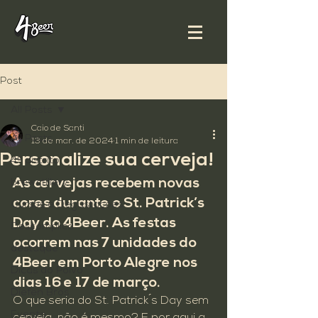
Post
All Posts
Caio de Santi
All Posts
13 de mar. de 2024
1 min de leitura
Personalize sua cerveja!
4º distrito
As cervejas recebem novas 
brewstillery
cores durante o St. Patrick’s 
Cursos e Degustações
Day do 4Beer. As festas 
Descomplica
ocorrem nas 7 unidades do 
destaque
4Beer em Porto Alegre nos 
Dicas do Polvo
dias 16 e 17 de março.
Diefen Bros
O que seria do St. Patrick ́s Day sem 
Evento