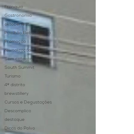
Franquia
Gastronomia
oktoberfest
Pavilhão Beba Cultura
Promoção
revitalização
Sem categoria
South Summit
Turismo
4º distrito
brewstillery
Cursos e Degustações
Descomplica
destaque
Dicas do Polvo