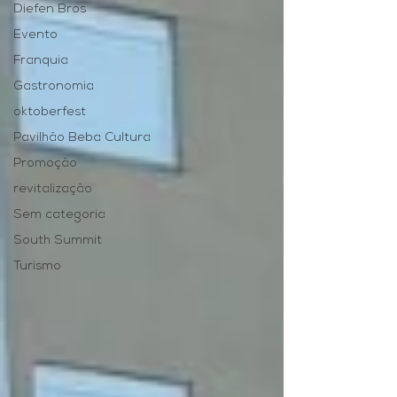
Diefen Bros
Evento
Franquia
Gastronomia
oktoberfest
Pavilhão Beba Cultura
Promoção
revitalização
Sem categoria
South Summit
Turismo