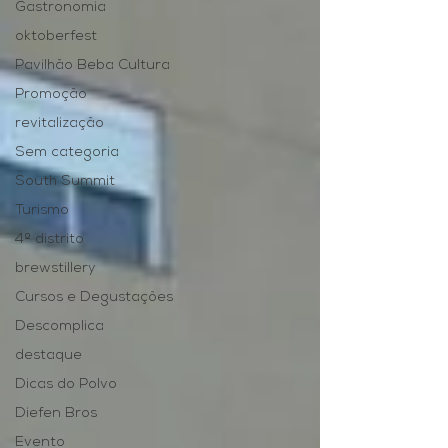
Gastronomia
oktoberfest
Pavilhão Beba Cultura
Promoção
revitalização
Sem categoria
South Summit
Turismo
4º distrito
brewstillery
Cursos e Degustações
Descomplica
destaque
Dicas do Polvo
Diefen Bros
Evento