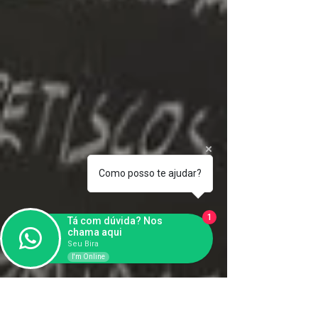
Como posso te ajudar?
1
Tá com dúvida? Nos
chama aqui
Seu Bira
I'm Online