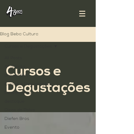
Blog Beba Cultura
Cursos e Degustações
All Posts
4º distrito
Cursos e
brewstillery
Degustações
Cursos e Degustações
Descomplica
destaque
Dicas do Polvo
Diefen Bros
Evento